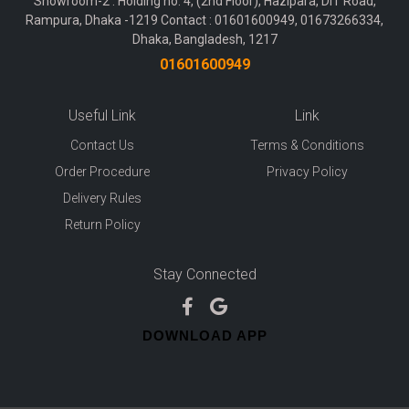
Showroom-2 : Holding no. 4, (2nd Floor), Hazipara, DIT Road,
Rampura, Dhaka -1219 Contact : 01601600949, 01673266334,
Dhaka, Bangladesh, 1217
01601600949
Useful Link
Link
Contact Us
Terms & Conditions
Order Procedure
Privacy Policy
Delivery Rules
Return Policy
Stay Connected
DOWNLOAD APP