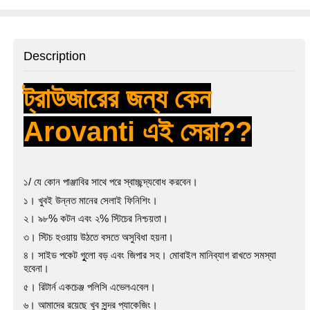
Description
ট্রাউজারের জন্য কেন
Arovanti এই সেরা??
১/ যে কোন পাঞ্জাবির সাথে পরে স্বাচ্ছন্দ্যবোধ করবেন।
১। খুবই উন্নত মানের সেলাই ফিনিশিং।
২।
৯৮% কটন এবং ২% স্টিচের নিশ্চয়তা।
৩। স্টিচ হওয়ায় উঠতে বসতে অসুবিধা হয়না।
৪। সাইড পকেট গূুলো বড় এবং জিপার সহ। মোবাইল মানিব্যাগ রাখতে সমস্যা
হবেনা।
৫। রিটার্ন একচেঞ্জ পলিসি এভেলএবেল।
৬। আমাদের রয়েছে খুব সুন্দর প্যাকেজিং।