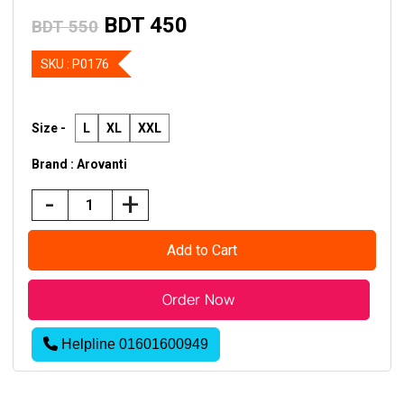
BDT 450
BDT 550
SKU :
P0176
Size -
L
XL
XXL
Brand : Arovanti
-
+
Helpline 01601600949