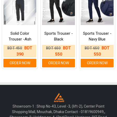
Solid Color
Sports Trouser -
Sports Trouser -
Trouser -Ash
Black
Navy Blue
BDT
BDT
BDT
BDT 450
BDT 650
BDT 650
390
550
550
ORDER NOW
ORDER NOW
ORDER NOW
Showroom-1 : Shop No-43, Level -3, (lift-2), Center Point
Shopping Mall, Mouchak, Dhaka Contact - 01819600949,,